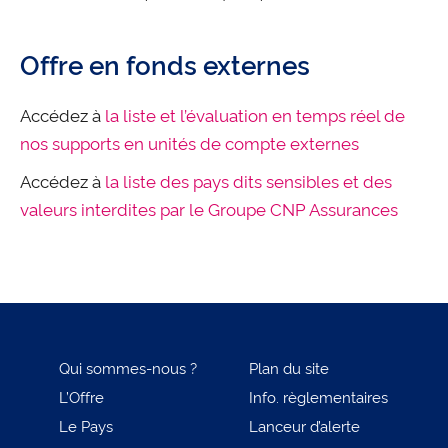
Offre en fonds externes
Accédez à
la liste et l’évaluation en temps réel de
nos supports en unités de compte externes
Accédez à
la liste des pays dits sensibles et des
valeurs interdites par le Groupe CNP Assurances
Qui sommes-nous ?
Plan du site
L’Offre
Info. règlementaires
Le Pays
Lanceur d’alerte